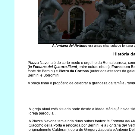
A
fontana del Nettuno
era antes chamada de fontana d
História d
Piazza Navona é de certo modo o orgulho da Roma barroca, com 
(
la Fontana dei Quattro Fiumi
, entre outras obras),
Francesco Bo
fonte de Bernini) e
Pietro da Cortona
(autor dos afrescos da gale
Bernini e Borromini.
A praça tinha o propósito de celebrar a grandeza da família
Pamph
A igreja atual está situada onde desde a Idade Média já havia 
igreja paroquial.
A Piazza Navona tem ainda duas outras fontes:
la Fontana del M
Giacomo della Porta e retocada por Bernini, e a
Fontana del Net
originalmente Calderari), obra de Gregory Zappala e Antonio Dell